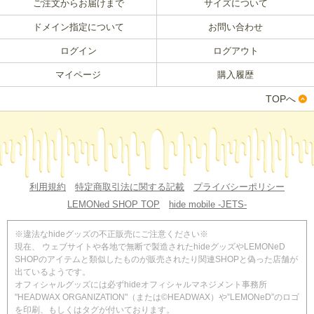
ご注文からお届けまで
サイズについて
ドメイン指定について
お問い合わせ
ログイン
ログアウト
マイページ
購入履歴
TOPへ
利用規約
特定商取引法に関する記載
プライバシーポリシー
LEMONed SHOP TOP
hide mobile -JETS-
※違法なhideグッズの不正販売にご注意ください※
現在、 ウェブサイトや各地で無断で製造されたhideグッズやLEMONeD
SHOPのアイテムと類似したものが販売されたり関連SHOPと偽った店舗が
出ているようです。
オフィシャルグッズには必ずhideオフィシャルマネジメント事務所
"HEADWAX ORGANIZATION"（または©HEADWAX）や”LEMONeD”のロゴ
を印刷、もしくはタグが付いております。