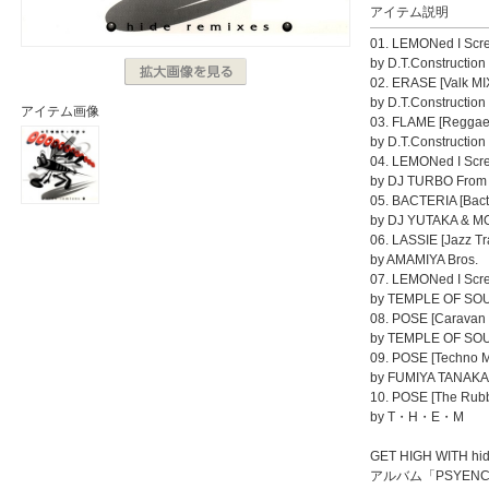
アイテム説明
01. LEMONed I Scre
by D.T.Construction
02. ERASE [Valk MI
by D.T.Construction
アイテム画像
03. FLAME [Reggae
by D.T.Construction
04. LEMONed I Scre
by DJ TURBO From
05. BACTERIA [Bact
by DJ YUTAKA & 
06. LASSIE [Jazz Tr
by AMAMIYA Bros.
07. LEMONed I Scr
by TEMPLE OF SO
08. POSE [Caravan 
by TEMPLE OF SO
09. POSE [Techno M
by FUMIYA TANAKA
10. POSE [The Rub
by T・H・E・M
GET HIGH WITH hid
アルバム「PSYEN