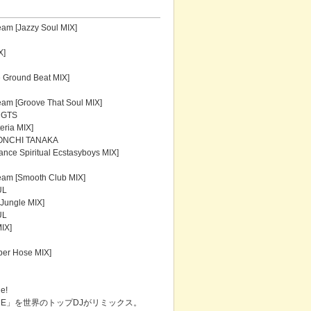
am [Jazzy Soul MIX]
X]
 Ground Beat MIX]
am [Groove That Soul MIX]
 GTS
eria MIX]
MONCHI TANAKA
ance Spiritual Ecstasyboys MIX]
eam [Smooth Club MIX]
UL
Jungle MIX]
UL
IX]
ber Hose MIX]
e!
CE」を世界のトップDJがリミックス。