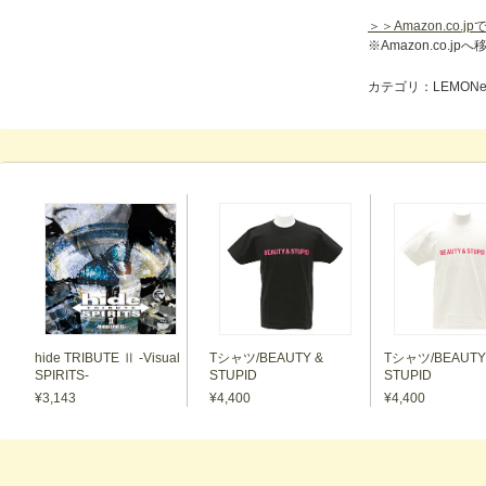
＞＞Amazon.co
※Amazon.co.j
カテゴリ：LEMONeD 
hide TRIBUTE Ⅱ -Visual
Tシャツ/BEAUTY &
Tシャツ/BEAUTY
SPIRITS-
STUPID
STUPID
¥3,143
¥4,400
¥4,400