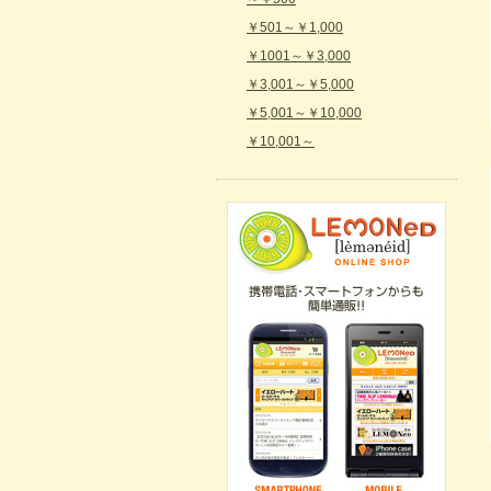
￥501～￥1,000
￥1001～￥3,000
￥3,001～￥5,000
￥5,001～￥10,000
￥10,001～