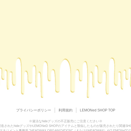
プライバシーポリシー
利用規約
LEMONed SHOP TOP
※違法なhideグッズの不正販売にご注意ください※
造されたhideグッズやLEMONeD SHOPのアイテムと類似したものが販売されたり関連S
ジメント事務所 "HEADWAX ORGANIZATION"（または©HEADWAX）や”LEMO