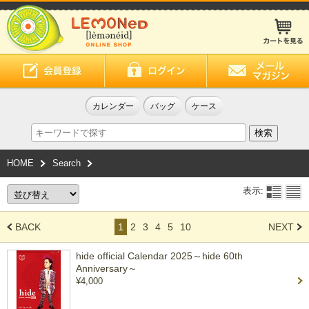
カレンダー
バッグ
ケース
HOME
Search
表示:
BACK
1
2
3
4
5
10
NEXT
hide official Calendar 2025～hide 60th
Anniversary～
¥4,000