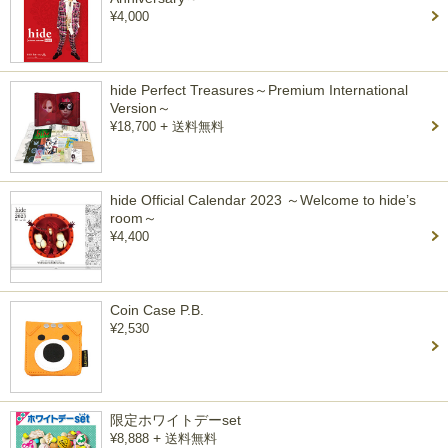
¥4,000
hide Perfect Treasures～Premium International
Version～
+
¥18,700
送料無料
hide Official Calendar 2023 ～Welcome to hide’s
room～
¥4,400
Coin Case P.B.
¥2,530
限定ホワイトデーset
+
¥8,888
送料無料