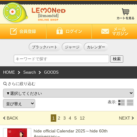
ブラックハート
ジャージ
カレンダー
HOME
Search
GOODS
さらに絞り込む
表示:
BACK
1
2
3
4
5
12
NEXT
hide official Calendar 2025～hide 60th
Anniversary～