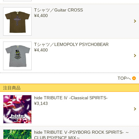
Tシャツ／Guitar CROSS
¥4,400
Tシャツ／LEMOPOLY PSYCHOBEAR
¥4,400
TOPへ
注目商品
hide TRIBUTE Ⅳ -Classical SPIRITS-
¥3,143
hide TRIBUTE Ⅴ-PSYBORG ROCK SPIRITS- ～
CLUB PSYENCE MIX～