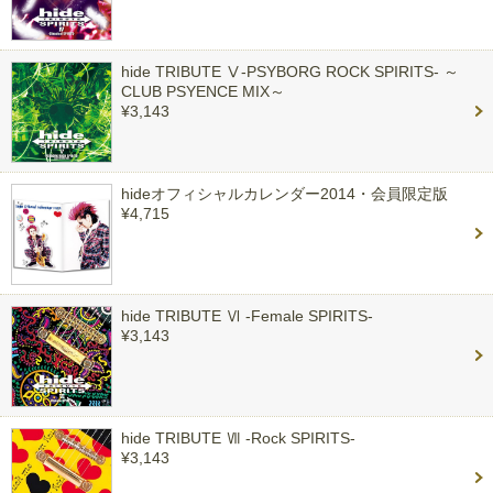
hide TRIBUTE Ⅴ-PSYBORG ROCK SPIRITS- ～
CLUB PSYENCE MIX～
¥3,143
hideオフィシャルカレンダー2014・会員限定版
¥4,715
hide TRIBUTE Ⅵ -Female SPIRITS-
¥3,143
hide TRIBUTE Ⅶ -Rock SPIRITS-
¥3,143