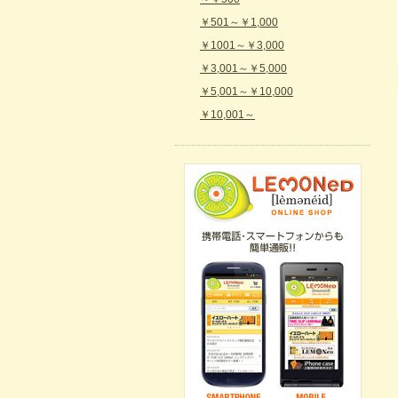
￥501～￥1,000
￥1001～￥3,000
￥3,001～￥5,000
￥5,001～￥10,000
￥10,001～