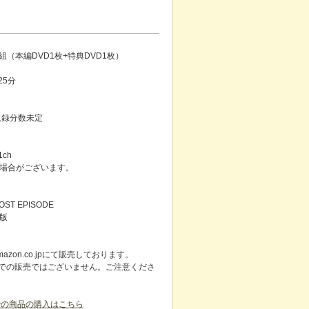
枚組（本編DVD1枚+特典DVD1枚）
25分
／収録分数未定
ch
場合がございます。
OST EPISODE
版
zon.co.jpにて販売しております。
HOPでの販売ではございません。ご注意くださ
.jpでの商品の購入はこちら