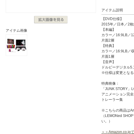
アイテム説明
【DVD仕様】
2015年／日本／2
【本編】
アイテム画像
カラー／16:9LB／1
片面2層
【特典】
カラー／16:9LB
片面1層
【音声】
ドルビーデジタル5.1
※仕様は変更となる
特典映像：
「JUNK STORY」L
アニメーション完全
トレーラー集
※こちらの商品はAma
（LEMONed S
い。）
＞＞Amazon.co