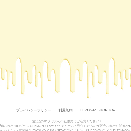
プライバシーポリシー
利用規約
LEMONed SHOP TOP
※違法なhideグッズの不正販売にご注意ください※
造されたhideグッズやLEMONeD SHOPのアイテムと類似したものが販売されたり関連S
ジメント事務所 "HEADWAX ORGANIZATION"（または©HEADWAX）や”LEMO