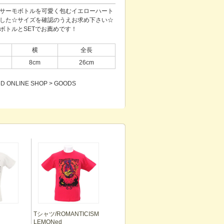
サーモボトルを可愛く包むイエローハート
した☆サイズを確認のうえお求め下さい☆
ボトルとSETでお薦めです！
横
全長
8cm
26cm
ONLINE SHOP > GOODS
Tシャツ/ROMANTICISM
LEMONed