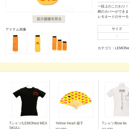
一段上のこだわり！
柄のカバーができま
レモネードのサーモ
サイズ
アイテム画像
-
カテゴリ：LEMONeD 
Tシャツ/LEMONed MEX
Yellow Heart 扇子
Tシャツ/Bow tie
SKULL