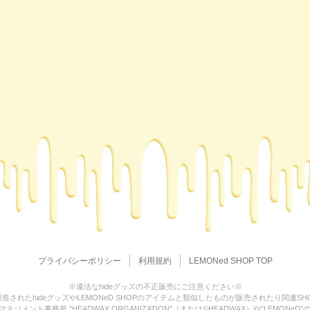
プライバシーポリシー
利用規約
LEMONed SHOP TOP
※違法なhideグッズの不正販売にご注意ください※
造されたhideグッズやLEMONeD SHOPのアイテムと類似したものが販売されたり関連S
ジメント事務所 "HEADWAX ORGANIZATION"（または©HEADWAX）や”LEMO