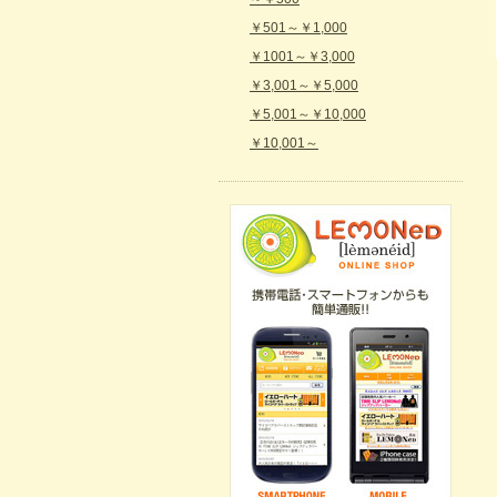
￥501～￥1,000
￥1001～￥3,000
￥3,001～￥5,000
￥5,001～￥10,000
￥10,001～