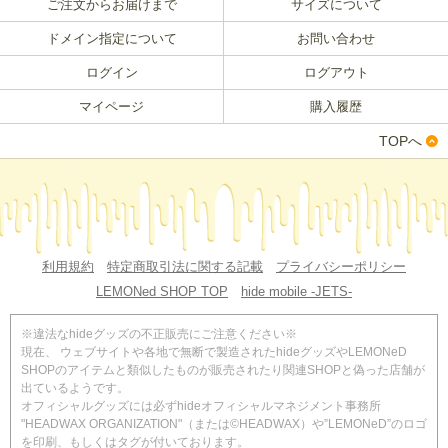
ご注文からお届けまで
サイズについて
ドメイン指定について
お問い合わせ
ログイン
ログアウト
マイページ
購入履歴
TOPへ
利用規約
特定商取引法に関する記載
プライバシーポリシー
LEMONed SHOP TOP
hide mobile -JETS-
※違法なhideグッズの不正販売にご注意ください※
現在、 ウェブサイトや各地で無断で製造されたhideグッズやLEMONeD
SHOPのアイテムと類似したものが販売されたり関連SHOPと偽った店舗が
出ているようです。
オフィシャルグッズには必ずhideオフィシャルマネジメント事務所
"HEADWAX ORGANIZATION"（または©HEADWAX）や”LEMONeD”のロゴ
を印刷、もしくはタグが付いております。