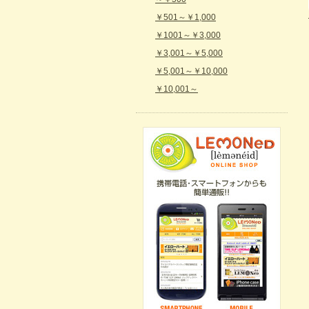
￥501～￥1,000
￥1001～￥3,000
￥3,001～￥5,000
￥5,001～￥10,000
￥10,001～