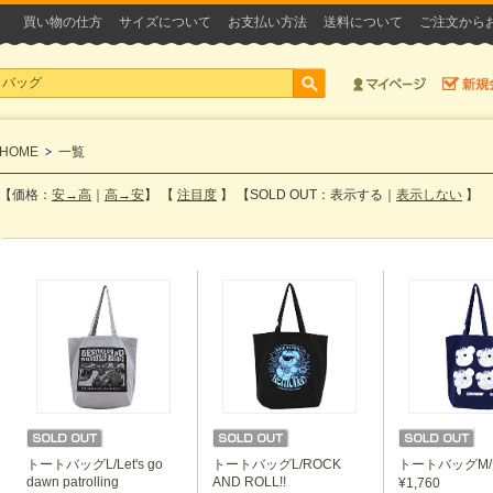
買い物の仕方
サイズについて
お支払い方法
送料について
ご注文から
HOME
一覧
【価格：
安→高
｜
高→安
】 【
注目度
】 【SOLD OUT：表示する｜
表示しない
】
トートバッグL/Let's go
トートバッグL/ROCK
トートバッグM/元
dawn patrolling
AND ROLL!!
¥1,760