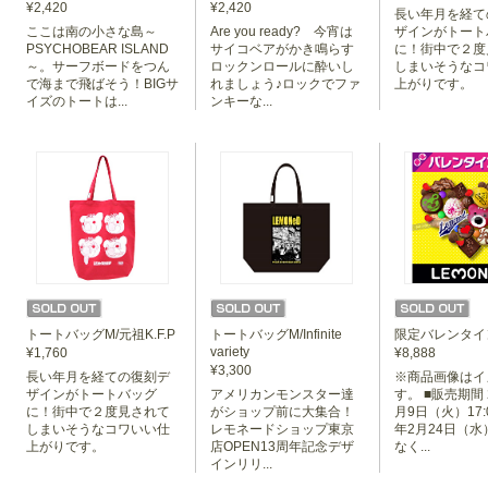
¥2,420
¥2,420
長い年月を経て
ここは南の小さな島～
Are you ready? 今宵は
ザインがトート
PSYCHOBEAR ISLAND
サイコベアがかき鳴らす
に！街中で２度
～。サーフボードをつん
ロックンロールに酔いし
しまいそうなコ
で海まで飛ばそう！BIGサ
れましょう♪ロックでファ
上がりです。
イズのトートは...
ンキーな...
トートバッグM/Infinite
トートバッグM/元祖K.F.P
限定バレンタイン
variety
¥1,760
¥8,888
¥3,300
長い年月を経ての復刻デ
※商品画像はイ
アメリカンモンスター達
ザインがトートバッグ
す。 ■販売期間 
がショップ前に大集合！
に！街中で２度見されて
月9日（火）17:
レモネードショップ東京
しまいそうなコワいい仕
年2月24日（水）
店OPEN13周年記念デザ
上がりです。
なく...
インリリ...