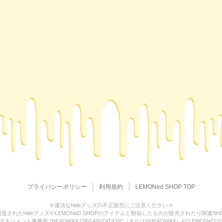
プライバシーポリシー
利用規約
LEMONed SHOP TOP
※違法なhideグッズの不正販売にご注意ください※
造されたhideグッズやLEMONeD SHOPのアイテムと類似したものが販売されたり関連S
ジメント事務所 "HEADWAX ORGANIZATION"（または©HEADWAX）や”LEMO