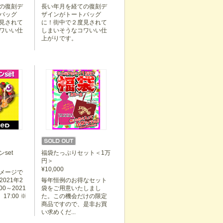
の復刻デ
長い年月を経ての復刻デ
バッグ
ザインがトートバッグ
見されて
に！街中で２度見されて
ワいい仕
しまいそうなコワいい仕
上がりです。
set
福袋たっぷりセット＜1万
円＞
¥10,000
メージで
2021年2
毎年恒例のお得なセット
00～2021
袋をご用意いたしまし
17:00 ※
た。この機会だけの限定
商品ですので、是非お買
い求めくだ...