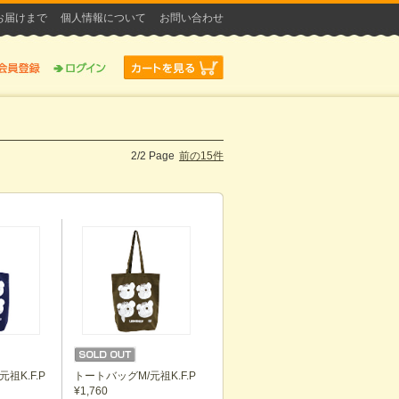
お届けまで
個人情報について
お問い合わせ
2/2 Page
前の15件
祖K.F.P
トートバッグM/元祖K.F.P
¥1,760