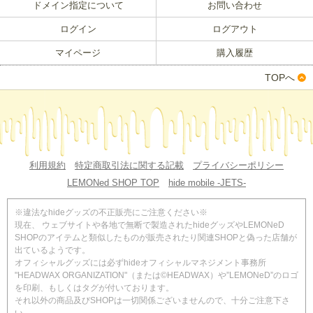
ドメイン指定について
お問い合わせ
ログイン
ログアウト
マイページ
購入履歴
TOPへ
利用規約
特定商取引法に関する記載
プライバシーポリシー
LEMONed SHOP TOP
hide mobile -JETS-
※違法なhideグッズの不正販売にご注意ください※
現在、 ウェブサイトや各地で無断で製造されたhideグッズやLEMONeD
SHOPのアイテムと類似したものが販売されたり関連SHOPと偽った店舗が
出ているようです。
オフィシャルグッズには必ずhideオフィシャルマネジメント事務所
"HEADWAX ORGANIZATION"（または©HEADWAX）や”LEMONeD”のロゴ
を印刷、もしくはタグが付いております。
それ以外の商品及びSHOPは一切関係ございませんので、十分ご注意下さ
い。