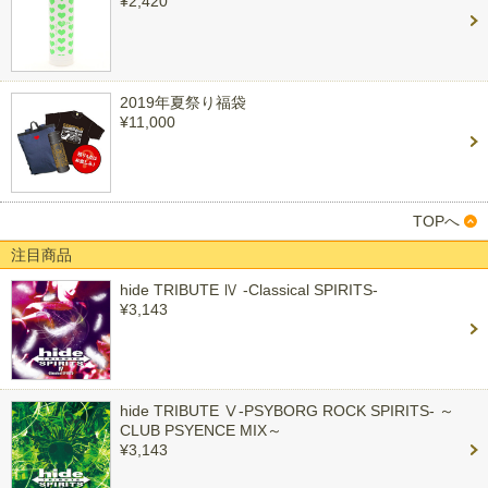
¥2,420
2019年夏祭り福袋
¥11,000
TOPへ
注目商品
hide TRIBUTE Ⅳ -Classical SPIRITS-
¥3,143
hide TRIBUTE Ⅴ-PSYBORG ROCK SPIRITS- ～
CLUB PSYENCE MIX～
¥3,143